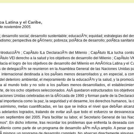
a Latina y el Caribe,
 de noviembre 2005.
o; desarrollo social; desarrollo sustentable; educaciÃ³n; equidad; estrategias del 
smo; perspectiva de gÃ©nero; pobreza; polÃ­tica de desarrollo; polÃ­tica sanitaria
roducciÃ³n ; CapÃ­tulo ILa DeclaraciÃ³n del Milenio ; CapÃ­tulo IILa lucha contr
lo VEl derecho a la salud y los objetivos de desarrollo del Milenio ; CapÃ­tulo VIG
IIHacia el logro de los objetivos de desarrollo del Milenio en AmÃ©rica Latina y el C
fes de delegaciÃ³n se reunieron en la Asamblea General de las Naciones Unidas
n internacional destinada a los paÃ­ses menos desarrollados y, en especial, a co
 del deterioro ambiental, el mejoramiento de la educaciÃ³n y la salud, y la promoc
 al mundo todo y no solo a los paÃ­ses menos desarrollados, el establecimient
 de los ocho objetivos seleccionados. AsÃ­ quedaron estructurados los objetivos de
Naciones Unidas celebradas en la dÃ©cada de 1990 y forman parte de la DeclaraciÃ
l importancia como la paz, la seguridad y el desarme, los derechos humanos, la d
 asimismo, metas cuantificadas, en las que se indica el nivel que debÃ­an alcanz
adelantos logrados, tratando de evitar asÃ­ que todo el esfuerzo se desvanezc
septiembre del 2005. Para facilitar su labor, el Secretario General de las Na
nos". En dicho informe, tras recordar los problemas que enfrenta la deseada cons
 Milenio como parte de un programa de desarrollo aÃºn mÃ¡s amplio. A pesar qu
 sÃ­ mismos un programa de desarrollo completo. No abarcan directamente algunas 