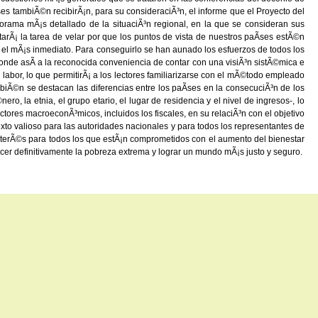
ses tambiÃ©n recibirÃ¡n, para su consideraciÃ³n, el informe que el Proyecto del
orama mÃ¡s detallado de la situaciÃ³n regional, en la que se consideran sus
tarÃ¡ la tarea de velar por que los puntos de vista de nuestros paÃ­ses estÃ©n
el mÃ¡s inmediato. Para conseguirlo se han aunado los esfuerzos de todos los
ponde asÃ­ a la reconocida conveniencia de contar con una visiÃ³n sistÃ©mica e
labor, lo que permitirÃ¡ a los lectores familiarizarse con el mÃ©todo empleado
mbiÃ©n se destacan las diferencias entre los paÃ­ses en la consecuciÃ³n de los
o, la etnia, el grupo etario, el lugar de residencia y el nivel de ingresos-, lo
ores macroeconÃ³micos, incluidos los fiscales, en su relaciÃ³n con el objetivo
to valioso para las autoridades nacionales y para todos los representantes de
interÃ©s para todos los que estÃ¡n comprometidos con el aumento del bienestar
ncer definitivamente la pobreza extrema y lograr un mundo mÃ¡s justo y seguro.