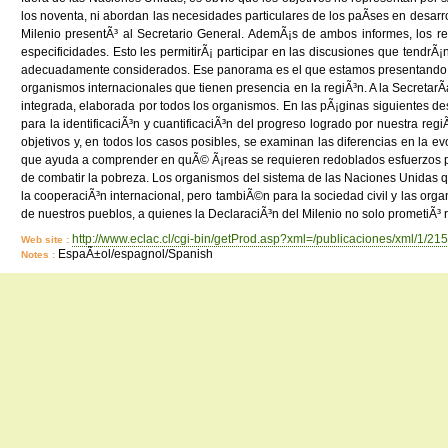
los noventa, ni abordan las necesidades particulares de los paÃ­ses en desarro
Milenio presentÃ³ al Secretario General. AdemÃ¡s de ambos informes, los re
especificidades. Esto les permitirÃ¡ participar en las discusiones que tendrÃ
adecuadamente considerados. Ese panorama es el que estamos presentando aqu
organismos internacionales que tienen presencia en la regiÃ³n. A la Secretar
integrada, elaborada por todos los organismos. En las pÃ¡ginas siguientes des
para la identificaciÃ³n y cuantificaciÃ³n del progreso logrado por nuestra re
objetivos y, en todos los casos posibles, se examinan las diferencias en la evo
que ayuda a comprender en quÃ© Ã¡reas se requieren redoblados esfuerzos para 
de combatir la pobreza. Los organismos del sistema de las Naciones Unidas q
la cooperaciÃ³n internacional, pero tambiÃ©n para la sociedad civil y las o
de nuestros pueblos, a quienes la DeclaraciÃ³n del Milenio no solo prometiÃ³ 
http://www.eclac.cl/cgi-bin/getProd.asp?xml=/publicaciones/xml/1/2154
Web site :
EspaÃ±ol/espagnol/Spanish
Notes :