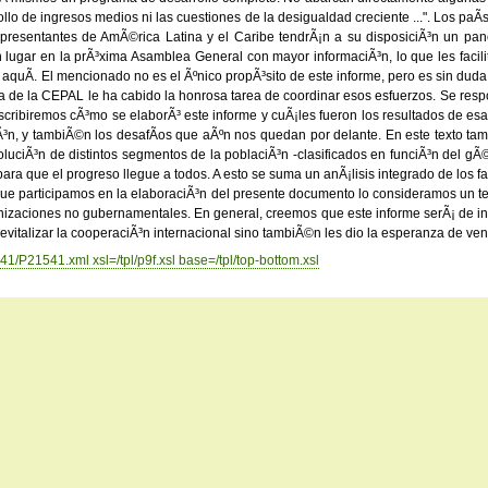
llo de ingresos medios ni las cuestiones de la desigualdad creciente ...". Los paÃ­
presentantes de AmÃ©rica Latina y el Caribe tendrÃ¡n a su disposiciÃ³n un pan
¡n lugar en la prÃ³xima Asamblea General con mayor informaciÃ³n, lo que les facili
Ã­. El mencionado no es el Ãºnico propÃ³sito de este informe, pero es sin duda 
Ã­a de la CEPAL le ha cabido la honrosa tarea de coordinar esos esfuerzos. Se res
cribiremos cÃ³mo se elaborÃ³ este informe y cuÃ¡les fueron los resultados de esa 
giÃ³n, y tambiÃ©n los desafÃ­os que aÃºn nos quedan por delante. En este texto ta
luciÃ³n de distintos segmentos de la poblaciÃ³n -clasificados en funciÃ³n del gÃ©ner
que el progreso llegue a todos. A esto se suma un anÃ¡lisis integrado de los fact
ue participamos en la elaboraciÃ³n del presente documento lo consideramos un tex
rganizaciones no gubernamentales. En general, creemos que este informe serÃ¡ de 
revitalizar la cooperaciÃ³n internacional sino tambiÃ©n les dio la esperanza de ve
1/P21541.xml xsl=/tpl/p9f.xsl base=/tpl/top-bottom.xsl