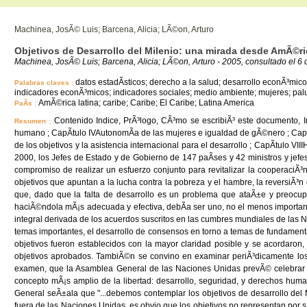
Machinea, JosÃ© Luis; Barcena, Alicia; LÃ©on, Arturo
Objetivos de Desarrollo del Milenio: una mirada desde AmÃ©ric
Machinea, JosÃ© Luis; Barcena, Alicia; LÃ©on, Arturo - 2005, consultado el 6
datos estadÃ­sticos; derecho a la salud; desarrollo econÃ³mic
Palabras claves :
indicadores econÃ³micos; indicadores sociales; medio ambiente; mujeres; paludi
AmÃ©rica latina; caribe; Caribe; El Caribe; Latina America
PaÃ­s :
Contenido Indice, PrÃ³logo, CÃ³mo se escribiÃ³ este documento, Int
Resumen :
humano ; CapÃ­tulo IVAutonomÃ­a de las mujeres e igualdad de gÃ©nero ; CapÃ­tu
de los objetivos y la asistencia internacional para el desarrollo ; CapÃ­tulo VI
2000, los Jefes de Estado y de Gobierno de 147 paÃ­ses y 42 ministros y je
compromiso de realizar un esfuerzo conjunto para revitalizar la cooperaciÃ³
objetivos que apuntan a la lucha contra la pobreza y el hambre, la reversiÃ³n
que, dado que la falta de desarrollo es un problema que ataÃ±e y preocupa
haciÃ©ndola mÃ¡s adecuada y efectiva, debÃ­a ser uno, no el menos importante,
integral derivada de los acuerdos suscritos en las cumbres mundiales de las 
temas importantes, el desarrollo de consensos en torno a temas de fundamenta
objetivos fueron establecidos con la mayor claridad posible y se acordaron,
objetivos aprobados. TambiÃ©n se convino en examinar periÃ³dicamente los 
examen, que la Asamblea General de las Naciones Unidas prevÃ© celebrar en 
concepto mÃ¡s amplio de la libertad: desarrollo, seguridad, y derechos huma
General seÃ±ala que "...debemos contemplar los objetivos de desarrollo del
fuera de las Naciones Unidas, es obvio que los objetivos no representan por