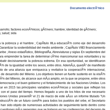
Documento electrÃ³nico
desarrollo; factores econÃ³micos; gÃ©nero; hambre; identidad de gÃ©nero;
; salud; sida
a la pobreza y el hambre ; CapÃ­tulo IIILa educaciÃ³n como eje del desarrollo
arantizar la sostenibilidad del medio ambiente ; CapÃ­tulo VIIEl financiamiento
aribe ; Anexo estadÃ­stico, BibliografÃ­a, Abreviaturas y siglas En septiembre del
 para emprender la tarea de determinar cÃ³mo mancomunar sus voluntades y su
mbatir decisivamente la pobreza extrema. En esa oportunidad, se identificaron
iÃ³n de la igualdad entre los sexos, entre otros. AdemÃ¡s, quedÃ³ de manifiesto
o de una alianza que enriquezca y revitalice la cooperaciÃ³n internacional,
 desarrollo del Milenio. Los objetivos tienen un fuerte sustento en la visiÃ³n
³n del Milenio, de alcance aun mÃ¡s amplio, en la que se propone, entre otros
emocracia y el buen gobierno y el fortalecimiento de las Naciones Unidas. Los
ar en 2015 las principales variables econÃ³micas y sociales que reflejan los
a con el paso del tiempo. Hemos llegado a uno de los hitos de ese necesario
ciones Unidas presentÃ³ el 21 de marzo de este aÃ±o un informe titulado "Un
trucciÃ³n de un futuro comÃºn para todos los pueblos del orbe, el Secretario
e han sido objeto de numerosas actividades de seguimiento tanto dentro como
cuestiones mÃ¡s generales que se trataron en las conferencias del decenio de