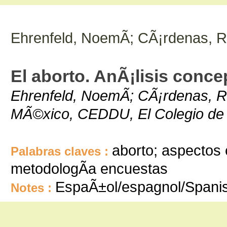
Ehrenfeld, NoemÃ­; CÃ¡rdenas, R
El aborto. AnÃ¡lisis conc
Ehrenfeld, NoemÃ­; CÃ¡rdenas, R
MÃ©xico, CEDDU, El Colegio de
aborto; aspectos 
Palabras claves :
metodologÃ­a encuestas
EspaÃ±ol/espagnol/Spani
Notes :