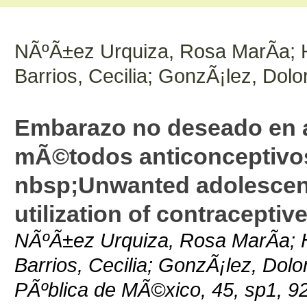
NÃºÃ±ez Urquiza, Rosa MarÃ­a; 
Barrios, Cecilia; GonzÃ¡lez, Dolo
Embarazo no deseado en ad
mÃ©todos anticonceptivos
nbsp;Unwanted adolescen
utilization of contracepti
NÃºÃ±ez Urquiza, Rosa MarÃ­a; 
Barrios, Cecilia; GonzÃ¡lez, Dolo
PÃºblica de MÃ©xico, 45, sp1, 9