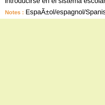
introducirse en el sistema escolar
EspaÃ±ol/espagnol/Spani
Notes :