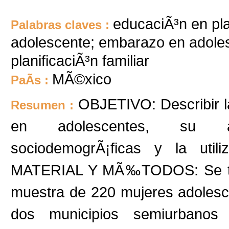
educaciÃ³n en pla
Palabras claves :
adolescente; embarazo en adole
planificaciÃ³n familiar
MÃ©xico
PaÃ­s :
OBJETIVO: Describir 
Resumen :
en adolescentes, su aso
sociodemogrÃ¡ficas y la utili
MATERIAL Y MÃ‰TODOS: Se trat
muestra de 220 mujeres adolesc
dos municipios semiurbanos