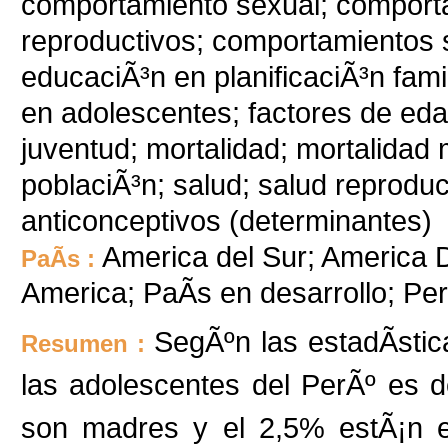
comportamiento sexual; comport
reproductivos; comportamientos s
educaciÃ³n en planificaciÃ³n fam
en adolescentes; factores de eda
juventud; mortalidad; mortalidad m
poblaciÃ³n; salud; salud reproduc
anticonceptivos (determinantes)
America del Sur; America D
PaÃ­s :
America; PaÃ­s en desarrollo; P
SegÃºn las estadÃ­stic
Resumen :
las adolescentes del PerÃº es 
son madres y el 2,5% estÃ¡n 