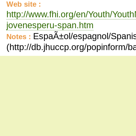
Web site :
http://www.fhi.org/en/Youth/Yout
jovenesperu-span.htm
EspaÃ±ol/espagnol/Spanish
Notes :
(http://db.jhuccp.org/popinform/b