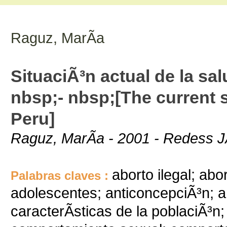
Raguz, MarÃ­a
SituaciÃ³n actual de la sa
nbsp;- nbsp;[The current s
Peru]
Raguz, MarÃ­a - 2001 - Redess J
aborto ilegal; abo
Palabras claves :
adolescentes; anticoncepciÃ³n; 
caracterÃ­sticas de la poblaciÃ³n