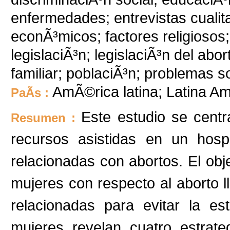
enfermedades; entrevistas cualita
econÃ³micos; factores religiosos
legislaciÃ³n; legislaciÃ³n del abo
familiar; poblaciÃ³n; problemas so
AmÃ©rica latina; Latina Am
PaÃ­s :
Este estudio se cent
Resumen :
recursos asistidas en un hosp
relacionadas con abortos. El obje
mujeres con respecto al aborto 
relacionadas para evitar la es
mujeres revelan cuatro estrat