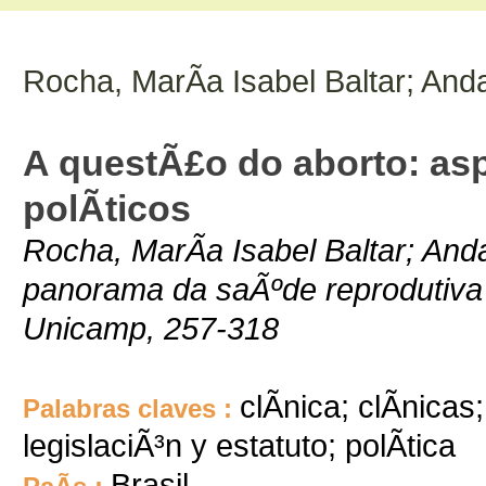
Rocha, MarÃ­a Isabel Baltar; Anda
A questÃ£o do aborto: aspe
polÃ­ticos
Rocha, MarÃ­a Isabel Baltar; Anda
panorama da saÃºde reprodutiva 
Unicamp, 257-318
clÃ­nica; clÃ­nicas
Palabras claves :
legislaciÃ³n y estatuto; polÃ­tica
Brasil