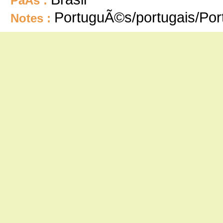
PaÃ­s :
PortuguÃ©s/portugais/Po
Notes :