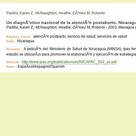
Padilla, Karen Z.; McNaughton, Heathe; GÃ³mez M, Roberto
Un diagnÃ³stico nacional de la atenciÃ³n postaborto. Nicarag
Padilla, Karen Z.; McNaughton, Heathe; GÃ³mez M, Roberto - 2003, Managua 
atenciÃ³n postparto; servicio de salud; servicios de salud
Palabras claves :
Nicaragua
PaÃ­s :
A peticiÃ³n del Ministerio de Salud de Nicaragua (MINSA), Ipas lle
Resumen :
estudio se utilizarÃ¡n para promover la elaboraciÃ³n y ejecuciÃ³n de estrategia
http://www.ipas.org/publications/es/NICAPAC_S03_es.pdf
Web site :
EspaÃ±ol/espagnol/Spanish
Notes :