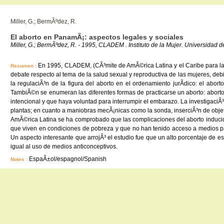
Miller, G.; BermÃºdez, R.
El aborto en PanamÃ¡: aspectos legales y sociales
Miller, G.; BermÃºdez, R. - 1995, CLADEM . Instituto de la Mujer. Universidad
En 1995, CLADEM, (CÃ³mite de AmÃ©rica Latina y el Caribe para la de
Resumen :
debate respecto al tema de la salud sexual y reproductiva de las mujeres, de
la regulaciÃ³n de la figura del aborto en el ordenamiento jurÃ­dico: el abo
TambiÃ©n se enumeran las diferentes formas de practicarse un aborto: abort
intencional y que haya voluntad para interrumpir el embarazo. La investigaciÃ
plantas; en cuanto a maniobras mecÃ¡nicas como la sonda, inserciÃ³n de objet
AmÃ©rica Latina se ha comprobado que las complicaciones del aborto inducido
que viven en condiciones de pobreza y que no han tenido acceso a medios p
Un aspecto interesante que arrojÃ³ el estudio fue que un alto porcentaje de es
igual al uso de medios anticonceptivos.
EspaÃ±ol/espagnol/Spanish
Notes :