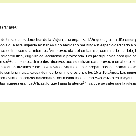
 de PanamÃ¡
fensa de los derechos de la Mujer), una organizaciÃ³n que aglutina diferentes gru
bido a que este aspecto no habÃ­a sido abordado por ningÃºn espacio dedicado a pr
rto se define como la interrupciÃ³n provocada del embarazo, con muerte del feto,
o terapÃ©utico, eugÃ©nico, accidental o provocado. Los presupuestos para que se
³n seÃ±ala los procedimientos abortivos que se utilizan para provocar un aborto: s
os cortopunzantes e inclusive lavados vaginales con preparados. Al abordar los as
 son la principal causa de muerte en mujeres entre los 15 a 19 aÃ±os. Las mujere
ara evitar embarazos adicionales; del mismo modo tambiÃ©n estÃ¡n en mayor rie
tas mujeres eran catÃ³licas, lo que llama la atenciÃ³n ya que se sabe que la iglesi