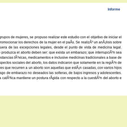
Informe
pos de mujeres, se propuso realizar este estudio con el objetivo de iniciar el
omocionar los derechos de la mujer en el paÃ­s. Se realizÃ³ un anÃ¡lisis sobre
 fuera de las excepciones legales, desde el punto de vista de medicina legal.
 produzca el aborto deben ser: que exista un embarazo; que interrupciÃ³n sea
ustancias tÃ³xicas, medicamentos e inclusive medicinas tradicionales a base de
pectos sociales del aborto, los datos indicaron que solamente en la regiÃ³n de
s que recurren a un aborto son aquellas que estÃ¡n casadas, con varios hijos
sgo de embarazo no deseados las solteras, de bajos ingresos y adolescentes.
a catÃ³lica mantiene un postura rÃ­gida con respecto a la cuestiÃ³n del aborto e