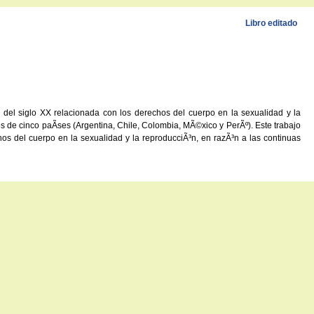
Libro editado
 del siglo XX relacionada con los derechos del cuerpo en la sexualidad y la
ortes de cinco paÃ­ses (Argentina, Chile, Colombia, MÃ©xico y PerÃº). Este trabajo
chos del cuerpo en la sexualidad y la reproducciÃ³n, en razÃ³n a las continuas