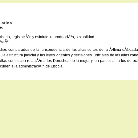
Latina
is
aborto; legislaciÃ³n y estatuto; reproducciÃ³n; sexualidad
PerÃº
dios comparados de la jurisprudencia de las altas cortes de la Ãºltima dÃ©cada
o, la estructura judicial y las leyes vigentes y decisiones judiciales de las altas c
ltas cortes con relaciÃ³n a los Derechos de la mujer y, en particular, a los dere
uden a la administraciÃ³n de justicia.