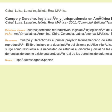
Cabal, Luisa; Lemaitre, Julieta; Roa, MÃ³nica
Cuerpo y Derecho: legislaciÃ³n y jurisprudencia en AmÃ©rica 
Cabal, Luisa; Lemaitre, Julieta; Roa, MÃ³nica - 2001, (Colombia), Editorial Tem
cuerpo; derechos reproductivos; legislaciÃ³n; legislaciÃ³n del 
Palabras claves :
AmÃ©rica latina; Argentina; Chile; Colombia; Latina America; MÃ©xico; 
PaÃ­s :
Cuerpo y Derecho" es el primer proyecto latinoamericano de estu
Resumen :
reproducciÃ³n. El libro incluye una descripciÃ³n del sistema polÃ­tico y jurÃ­dic
surge como respuesta a la necesidad de estudiar el discurso judicial de las a
denuncias de que no existe una protecciÃ³n real de los derechos de quienes ac
EspaÃ±ol/espagnol/Spanish
Notes :