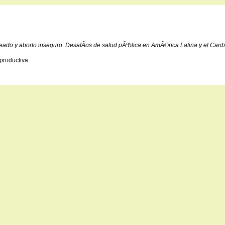
seado y aborto inseguro. DesafÃ­os de salud pÃºblica en AmÃ©rica Latina y el Car
eproductiva