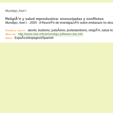
Mundigo, Axel I.
ReligiÃ³n y salud reproductiva: encrucijadas y conflictos
Mundigo, Axel I. - 2005 - II ReuniÃ³n de investigaciÃ³n sobre embarazo no de
aborto; budismo; judaÃ­smo; protestantismo; religiÃ³n; salud r
Palabras claves :
http://www.clae.info/amundigo.pdfwww.clae.info
Web site :
EspaÃ±ol/espagnol/Spanish
Notes :