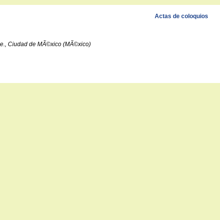
Actas de coloquios
ibe., Ciudad de MÃ©xico (MÃ©xico)