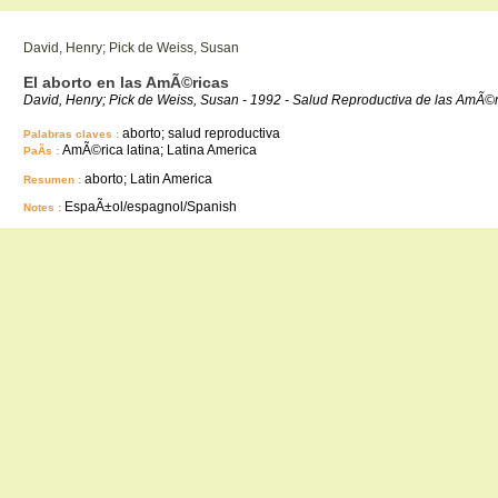
David, Henry; Pick de Weiss, Susan
El aborto en las AmÃ©ricas
David, Henry; Pick de Weiss, Susan - 1992 - Salud Reproductiva de las AmÃ
aborto; salud reproductiva
Palabras claves :
AmÃ©rica latina; Latina America
PaÃ­s :
aborto; Latin America
Resumen :
EspaÃ±ol/espagnol/Spanish
Notes :