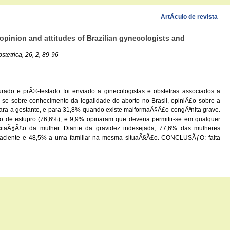
ArtÃ­culo de revista
pinion and attitudes of Brazilian gynecologists and
stetrica, 26, 2, 89-96
rado e prÃ©-testado foi enviado a ginecologistas e obstetras associados a
se sobre conhecimento da legalidade do aborto no Brasil, opiniÃ£o sobre a
ara a gestante, e para 31,8% quando existe malformaÃ§Ã£o congÃªnita grave.
do de estupro (76,6%), e 9,9% opinaram que deveria permitir-se em qualquer
licitaÃ§Ã£o da mulher. Diante da gravidez indesejada, 77,6% das mulheres
ma paciente e 48,5% a uma familiar na mesma situaÃ§Ã£o. CONCLUSÃƒO: falta