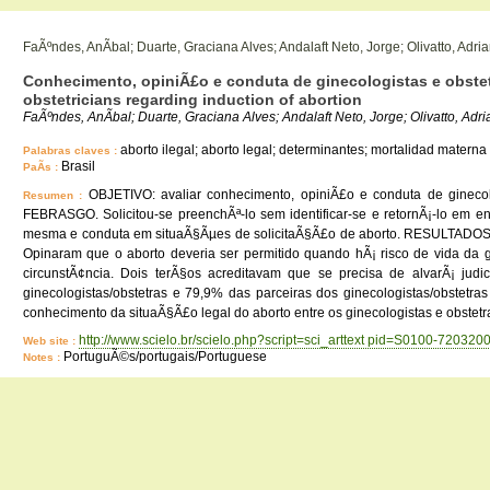
FaÃºndes, AnÃ­bal; Duarte, Graciana Alves; Andalaft Neto, Jorge; Olivatto, Adr
Conhecimento, opiniÃ£o e conduta de ginecologistas e obstetr
obstetricians regarding induction of abortion
FaÃºndes, AnÃ­bal; Duarte, Graciana Alves; Andalaft Neto, Jorge; Olivatto, Adri
aborto ilegal; aborto legal; determinantes; mortalidad materna
Palabras claves :
Brasil
PaÃ­s :
OBJETIVO: avaliar conhecimento, opiniÃ£o e conduta de ginecol
Resumen :
FEBRASGO. Solicitou-se preenchÃª-lo sem identificar-se e retornÃ¡-lo em 
mesma e conduta em situaÃ§Ãµes de solicitaÃ§Ã£o de aborto. RESULTADOS: pa
Opinaram que o aborto deveria ser permitido quando hÃ¡ risco de vida da g
circunstÃ¢ncia. Dois terÃ§os acreditavam que se precisa de alvarÃ¡ judi
ginecologistas/obstetras e 79,9% das parceiras dos ginecologistas/obstet
conhecimento da situaÃ§Ã£o legal do aborto entre os ginecologistas e obstetra
http://www.scielo.br/scielo.php?script=sci_arttext pid=S0100-7203
Web site :
PortuguÃ©s/portugais/Portuguese
Notes :