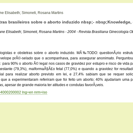
iane Elisabeth; Simoneti, Rosana Martins
as brasileiros sobre o aborto induzido nbsp;- nbsp;Knowledge, o
ane Elisabeth; Simoneti, Rosana Martins - 2004 - Revista Brasiliana Ginecologia Ob
ogistas e obstetras sobre o aborto induzido. MÃ‰TODO: questionÃ¡rio estrutu
envelope prÃ©-selado que o acompanhava, para assegurar anonimato. Perguntou-
ra 90% o aborto Ã© legal nos casos de gravidez por estupro e risco de vida p
estante (79,3%), malformaÃ§Ã£o fetal (77,0%) e quando a gravidez for resulta
cial para realizar aborto previsto em lei, e 27,4% sabiam que se requer so
ras que a experimentaram referiram que foi feito um aborto; 40% ajudariam u
s, apesar de grande maioria ter atitudes e condutas favorÃ¡veis.
2004000200002 lng=en nrm=iso