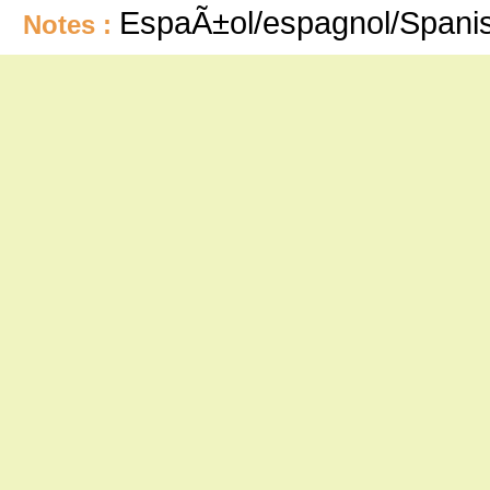
EspaÃ±ol/espagnol/Spani
Notes :