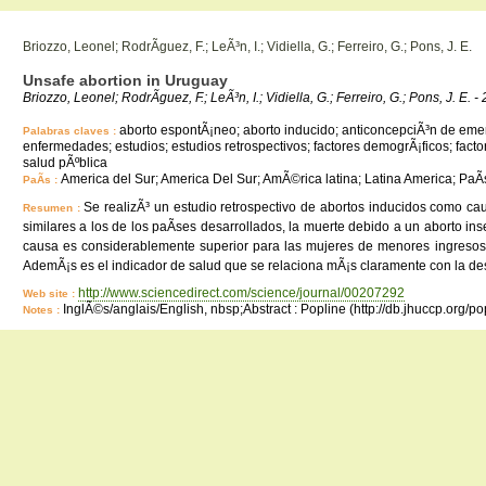
Briozzo, Leonel; RodrÃ­guez, F.; LeÃ³n, I.; Vidiella, G.; Ferreiro, G.; Pons, J. E.
Unsafe abortion in Uruguay
Briozzo, Leonel; RodrÃ­guez, F.; LeÃ³n, I.; Vidiella, G.; Ferreiro, G.; Pons, J. E.
aborto espontÃ¡neo; aborto inducido; anticoncepciÃ³n de emerg
Palabras claves :
enfermedades; estudios; estudios retrospectivos; factores demogrÃ¡ficos; fact
salud pÃºblica
America del Sur; America Del Sur; AmÃ©rica latina; Latina America; Pa
PaÃ­s :
Se realizÃ³ un estudio retrospectivo de abortos inducidos como c
Resumen :
similares a los de los paÃ­ses desarrollados, la muerte debido a un aborto in
causa es considerablemente superior para las mujeres de menores ingresos q
AdemÃ¡s es el indicador de salud que se relaciona mÃ¡s claramente con la desig
http://www.sciencedirect.com/science/journal/00207292
Web site :
InglÃ©s/anglais/English, nbsp;Abstract : Popline (http://db.jhuccp.org/p
Notes :