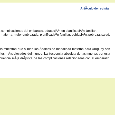
ArtÃ­culo de revista
 complicaciones del embarazo; educaciÃ³n en planificaciÃ³n familiar;
materna; mujer embrazada; planificaciÃ³n familiar; poblaciÃ³n; pobreza; salud;
os muestran que si bien los Ã­ndices de mortalidad materna para Uruguay son
de los mÃ¡s elevados del mundo. La frecuencia absoluta de las muertes por esta
ecuencia mÃ¡s drÃ¡stica de las complicaciones relacionadas con el embarazo.