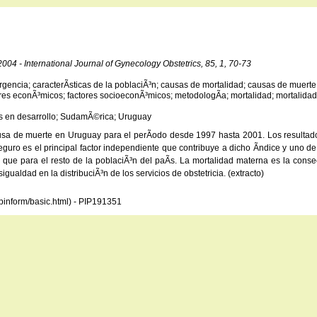
 - 2004 - International Journal of Gynecology Obstetrics, 85, 1, 70-73
encia; caracterÃ­sticas de la poblaciÃ³n; causas de mortalidad; causas de muerte;
ores econÃ³micos; factores socioeconÃ³micos; metodologÃ­a; mortalidad; mortalidad 
Ã­s en desarrollo; SudamÃ©rica; Uruguay
ausa de muerte en Uruguay para el perÃ­odo desde 1997 hasta 2001. Los resultad
seguro es el principal factor independiente que contribuye a dicho Ã­ndice y uno 
ue para el resto de la poblaciÃ³n del paÃ­s. La mortalidad materna es la cons
ualdad en la distribuciÃ³n de los servicios de obstetricia. (extracto)
opinform/basic.html) - PIP191351