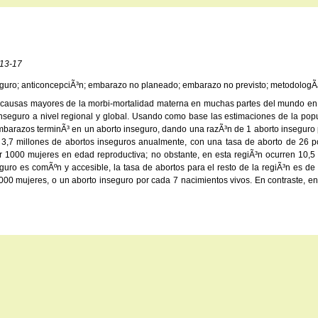
 13-17
seguro; anticoncepciÃ³n; embarazo no planeado; embarazo no previsto; metodologÃ­a
as causas mayores de la morbi-mortalidad materna en muchas partes del mundo en 
inseguro a nivel regional y global. Usando como base las estimaciones de la pop
arazos terminÃ³ en un aborto inseguro, dando una razÃ³n de 1 aborto inseguro po
n 3,7 millones de abortos inseguros anualmente, con una tasa de aborto de 26 
por 1000 mujeres en edad reproductiva; no obstante, en esta regiÃ³n ocurren 10,
uro es comÃºn y accesible, la tasa de abortos para el resto de la regiÃ³n es de 
00 mujeres, o un aborto inseguro por cada 7 nacimientos vivos. En contraste, en