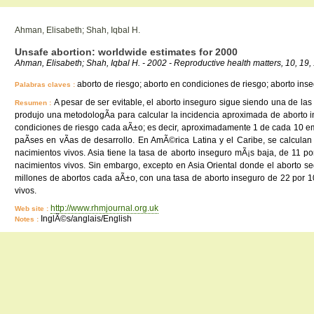
Ahman, Elisabeth; Shah, Iqbal H.
Unsafe abortion: worldwide estimates for 2000
Ahman, Elisabeth; Shah, Iqbal H. - 2002 - Reproductive health matters, 10, 19,
aborto de riesgo; aborto en condiciones de riesgo; aborto in
Palabras claves :
A pesar de ser evitable, el aborto inseguro sigue siendo una de l
Resumen :
produjo una metodologÃ­a para calcular la incidencia aproximada de aborto 
condiciones de riesgo cada aÃ±o; es decir, aproximadamente 1 de cada 10 emb
paÃ­ses en vÃ­as de desarrollo. En AmÃ©rica Latina y el Caribe, se calcula
nacimientos vivos. Asia tiene la tasa de aborto inseguro mÃ¡s baja, de 11 
nacimientos vivos. Sin embargo, excepto en Asia Oriental donde el aborto seg
millones de abortos cada aÃ±o, con una tasa de aborto inseguro de 22 por 10
vivos.
http://www.rhmjournal.org.uk
Web site :
InglÃ©s/anglais/English
Notes :