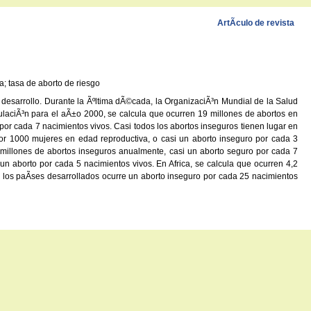
ArtÃ­culo de revista
; tasa de aborto de riesgo
desarrollo. Durante la Ãºltima dÃ©cada, la OrganizaciÃ³n Mundial de la Salud
ulaciÃ³n para el aÃ±o 2000, se calcula que ocurren 19 millones de abortos en
r cada 7 nacimientos vivos. Casi todos los abortos inseguros tienen lugar en
por 1000 mujeres en edad reproductiva, o casi un aborto inseguro por cada 3
5 millones de abortos inseguros anualmente, casi un aborto seguro por cada 7
un aborto por cada 5 nacimientos vivos. En Africa, se calcula que ocurren 4,2
 los paÃ­ses desarrollados ocurre un aborto inseguro por cada 25 nacimientos