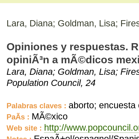
Lara, Diana; Goldman, Lisa; Fire
Opiniones y respuestas. 
opiniÃ³n a mÃ©dicos mexi
Lara, Diana; Goldman, Lisa; Fire
Population Council, 24
aborto; encuesta 
Palabras claves :
MÃ©xico
PaÃ­s :
http://www.popcouncil.o
Web site :
EspaÃ±ol/espagnol/Spani