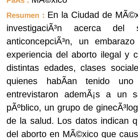
PaÃ­s :
En la Ciudad de MÃ©x
Resumen :
investigaciÃ³n acerca del 
anticoncepciÃ³n, un embarazo 
experiencia del aborto ilegal y 
distintas edades, clases social
quienes habÃ­an tenido uno
entrevistaron ademÃ¡s a un 
pÃºblico, un grupo de ginecÃ³log
de la salud. Los datos indican q
del aborto en MÃ©xico que causa