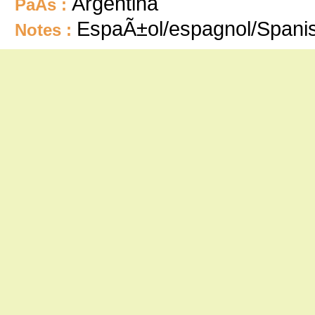
Argentina
PaÃ­s :
EspaÃ±ol/espagnol/Spani
Notes :