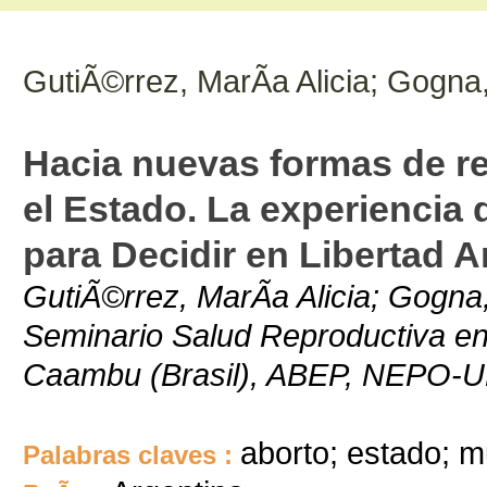
GutiÃ©rrez, MarÃ­a Alicia; Gogna
Hacia nuevas formas de rel
el Estado. La experienci
para Decidir en Libertad A
GutiÃ©rrez, MarÃ­a Alicia; Gogna
Seminario Salud Reproductiva e
Caambu (Brasil), ABEP, NEPO
aborto; estado; m
Palabras claves :