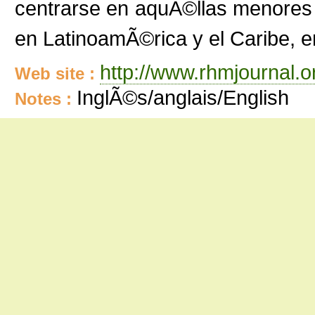
centrarse en aquÃ©llas menores 
en LatinoamÃ©rica y el Caribe, e
http://www.rhmjournal.o
Web site :
InglÃ©s/anglais/English
Notes :