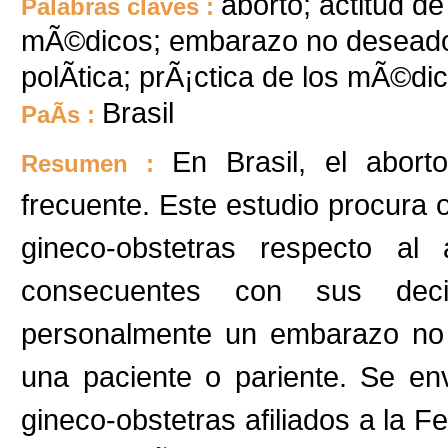
aborto; actitud d
Palabras claves :
mÃ©dicos; embarazo no deseado; l
polÃ­tica; prÃ¡ctica de los mÃ©di
Brasil
PaÃ­s :
En Brasil, el abort
Resumen :
frecuente. Este estudio procura 
gineco-obstetras respecto al
consecuentes con sus deci
personalmente un embarazo no 
una paciente o pariente. Se env
gineco-obstetras afiliados a la 