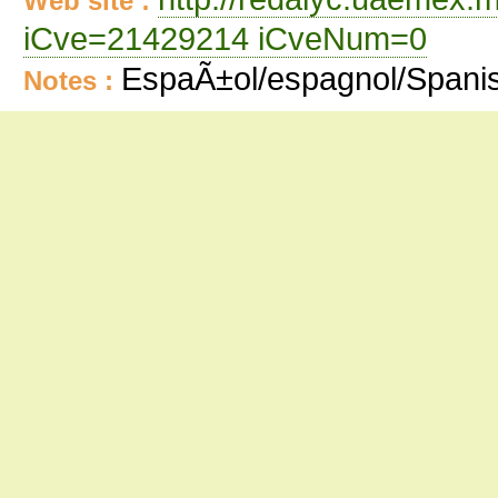
Web site :
iCve=21429214 iCveNum=0
EspaÃ±ol/espagnol/Spani
Notes :