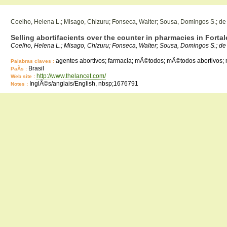
Coelho, Helena L.; Misago, Chizuru; Fonseca, Walter; Sousa, Domingos S.; de 
Selling abortifacients over the counter in pharmacies in Fortale
Coelho, Helena L.; Misago, Chizuru; Fonseca, Walter; Sousa, Domingos S.; de A
agentes abortivos; farmacia; mÃ©todos; mÃ©todos abortivos; 
Palabras claves :
Brasil
PaÃ­s :
http://www.thelancet.com/
Web site :
InglÃ©s/anglais/English, nbsp;1676791
Notes :