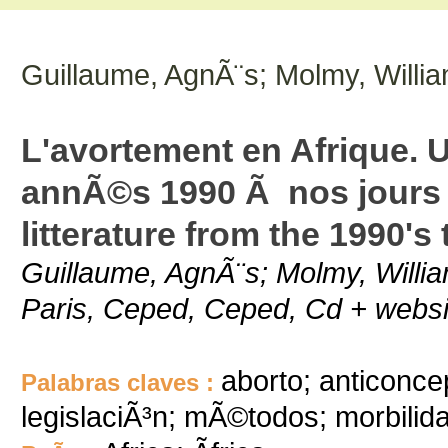
Guillaume, AgnÃ¨s; Molmy, Willi
L'avortement en Afrique. U
annÃ©s 1990 Ã nos jours =
litterature from the 1990's
Guillaume, AgnÃ¨s; Molmy, Will
Paris, Ceped, Ceped, Cd + websi
aborto; anticonce
Palabras claves :
legislaciÃ³n; mÃ©todos; morbilid