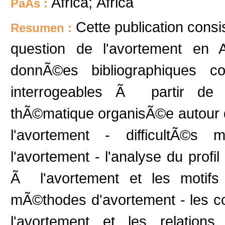
Africa; Ãfrica
PaÃ­s :
Cette publication consi
Resumen :
question de l'avortement en 
donnÃ©es bibliographiques c
interrogeables Ã partir de 
thÃ©matique organisÃ©e autour de
l'avortement - difficultÃ©s
l'avortement - l'analyse du prof
Ã l'avortement et les motifs
mÃ©thodes d'avortement - les c
l'avortement et les relations