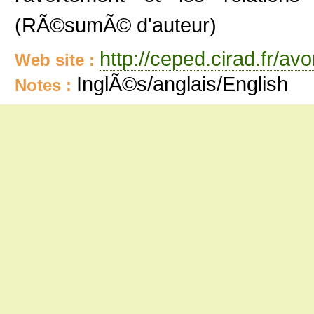
(RÃ©sumÃ© d'auteur)
http://ceped.cirad.fr/av
Web site :
InglÃ©s/anglais/English
Notes :