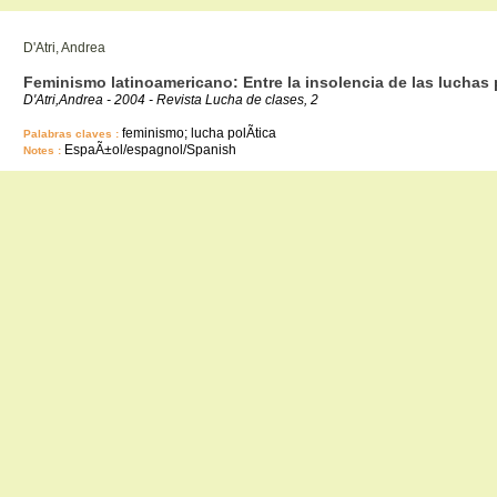
D'Atri, Andrea
Feminismo latinoamericano: Entre la insolencia de las luchas p
D'Atri,Andrea - 2004 - Revista Lucha de clases, 2
feminismo; lucha polÃ­tica
Palabras claves :
EspaÃ±ol/espagnol/Spanish
Notes :