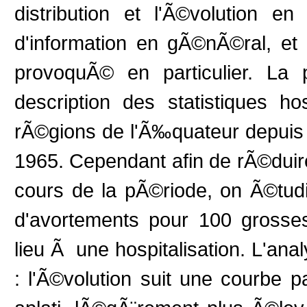
distribution et l'Ã©volution 
d'information en gÃ©nÃ©ral, et
provoquÃ© en particulier. La 
description des statistiques ho
rÃ©gions de l'Ã‰quateur depuis 
1965. Cependant afin de rÃ©duire
cours de la pÃ©riode, on Ã©tud
d'avortements pour 100 gross
lieu Ã une hospitalisation. L'ana
: l'Ã©volution suit une courbe