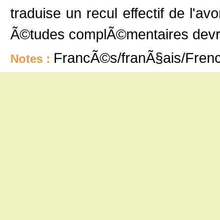
traduise un recul effectif de l'av
Ã©tudes complÃ©mentaires devron
FrancÃ©s/franÃ§ais/Fren
Notes :