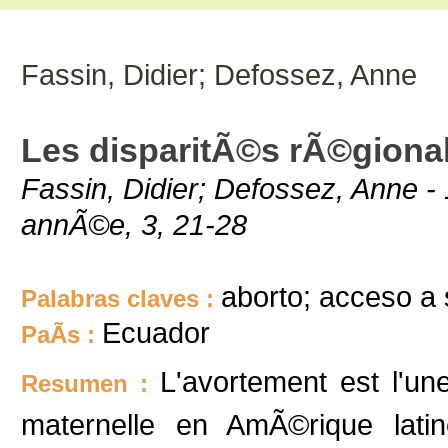
Fassin, Didier; Defossez, Anne
Les disparitÃ©s rÃ©gional
Fassin, Didier; Defossez, Anne 
annÃ©e, 3, 21-28
aborto; acceso a 
Palabras claves :
Ecuador
PaÃ­s :
L'avortement est l'un
Resumen :
maternelle en AmÃ©rique lati