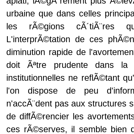
aplati, lÃ©gÃ¨rement plus Ã©l
urbaine que dans celles princip
les rÃ©gions cÃ´tiÃ¨res 
L'interprÃ©tation de ces phÃ©
diminution rapide de l'avorteme
doit Ãªtre prudente dans la
institutionnelles ne reflÃ©tant qu
l'on dispose de peu d'inform
n'accÃ¨dent pas aux structures sa
de diffÃ©rencier les avorteme
ces rÃ©serves, il semble bien