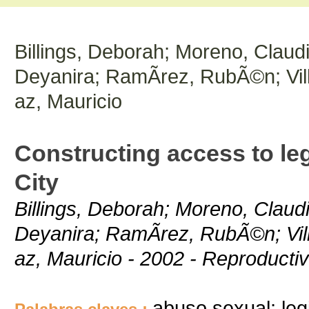
Billings, Deborah; Moreno, Claud
Deyanira; RamÃ­rez, RubÃ©n; Vill
az, Mauricio
Constructing access to leg
City
Billings, Deborah; Moreno, Claud
Deyanira; RamÃ­rez, RubÃ©n; Vill
az, Mauricio - 2002 - Reproductiv
abuso sexual; legi