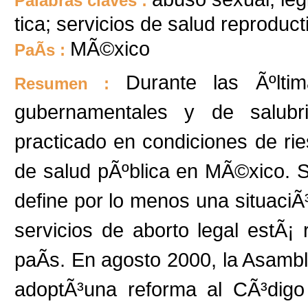
Palabras claves :
tica; servicios de salud reproduct
MÃ©xico
PaÃ­s :
Durante las Ãºltim
Resumen :
gubernamentales y de salubr
practicado en condiciones de ri
de salud pÃºblica en MÃ©xico. S
define por lo menos una situaciÃ³
servicios de aborto legal estÃ¡ 
paÃ­s. En agosto 2000, la Asamb
adoptÃ³una reforma al CÃ³dig