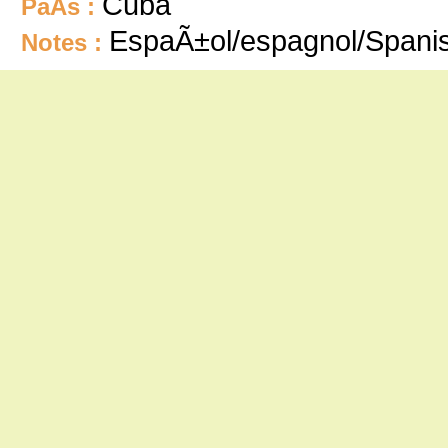
Cuba
PaÃ­s :
EspaÃ±ol/espagnol/Spani
Notes :