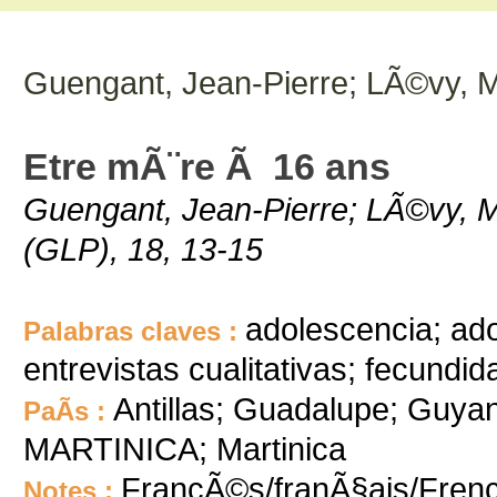
Guengant, Jean-Pierre; LÃ©vy, M
Etre mÃ¨re Ã 16 ans
Guengant, Jean-Pierre; LÃ©vy, M.
(GLP), 18, 13-15
adolescencia; ad
Palabras claves :
entrevistas cualitativas; fecundi
Antillas; Guadalupe; Guya
PaÃ­s :
MARTINICA; Martinica
FrancÃ©s/franÃ§ais/Fren
Notes :