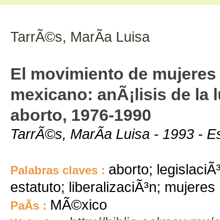
TarrÃ©s, MarÃ­a Luisa
El movimiento de mujeres y
mexicano: anÃ¡lisis de la l
aborto, 1976-1990
TarrÃ©s, MarÃ­a Luisa - 1993 - E
aborto; legislaciÃ
Palabras claves :
estatuto; liberalizaciÃ³n; mujeres
MÃ©xico
PaÃ­s :