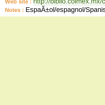
http://biblio.colmex.mx
Web site :
EspaÃ±ol/espagnol/Spani
Notes :