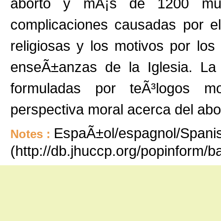
aborto y mÃ¡s de 1200 muje
complicaciones causadas por el
religiosas y los motivos por los
enseÃ±anzas de la Iglesia. La
formuladas por teÃ³logos m
perspectiva moral acerca del abo
EspaÃ±ol/espagnol/Spanish
Notes :
(http://db.jhuccp.org/popinform/b