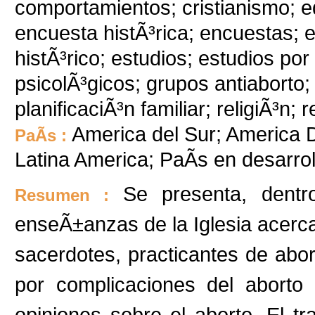
comportamientos; cristianismo; ed
encuesta histÃ³rica; encuestas; en
histÃ³rico; estudios; estudios por
psicolÃ³gicos; grupos antiaborto
planificaciÃ³n familiar; religiÃ³n; r
America del Sur; America D
PaÃ­s :
Latina America; PaÃ­s en desarr
Se presenta, dentr
Resumen :
enseÃ±anzas de la Iglesia acerca
sacerdotes, practicantes de abor
por complicaciones del aborto
opiniones sobre el aborto. El t