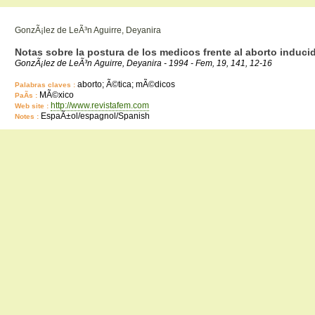
GonzÃ¡lez de LeÃ³n Aguirre, Deyanira
Notas sobre la postura de los medicos frente al aborto induci
GonzÃ¡lez de LeÃ³n Aguirre, Deyanira - 1994 - Fem, 19, 141, 12-16
aborto; Ã©tica; mÃ©dicos
Palabras claves :
MÃ©xico
PaÃ­s :
http://www.revistafem.com
Web site :
EspaÃ±ol/espagnol/Spanish
Notes :