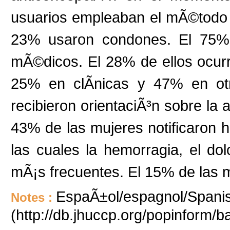
usuarios empleaban el mÃ©todo 
23% usaron condones. El 75% d
mÃ©dicos. El 28% de ellos ocurr
25% en clÃ­nicas y 47% en otr
recibieron orientaciÃ³n sobre la
43% de las mujeres notificaron h
las cuales la hemorragia, el dolo
mÃ¡s frecuentes. El 15% de las mu
EspaÃ±ol/espagnol/Spanish
Notes :
(http://db.jhuccp.org/popinform/b