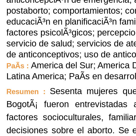
postaborto; comportamientos; co
educaciÃ³n en planificaciÃ³n fami
factores psicolÃ³gicos; percepcion
servicio de salud; servicios de at
de anticonceptivos; uso de antic
America del Sur; America D
PaÃ­s :
Latina America; PaÃ­s en desarr
Sesenta mujeres que 
Resumen :
BogotÃ¡ fueron entrevistadas
factores socioculturales, famil
decisiones sobre el aborto. Se