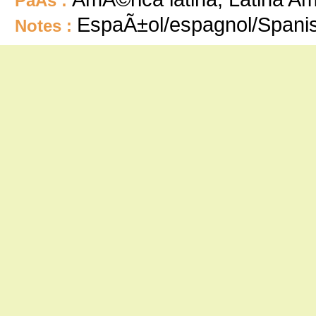
PaÃ­s :
EspaÃ±ol/espagnol/Spani
Notes :