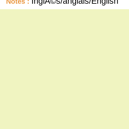
InglÃ©s/anglais/English
Notes :