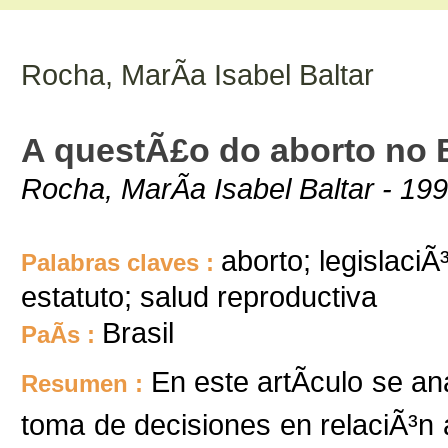
Rocha, MarÃ­a Isabel Baltar
A questÃ£o do aborto no B
Rocha, MarÃ­a Isabel Baltar - 199
aborto; legislaciÃ
Palabras claves :
estatuto; salud reproductiva
Brasil
PaÃ­s :
En este artÃ­culo se an
Resumen :
toma de decisiones en relaciÃ³n 