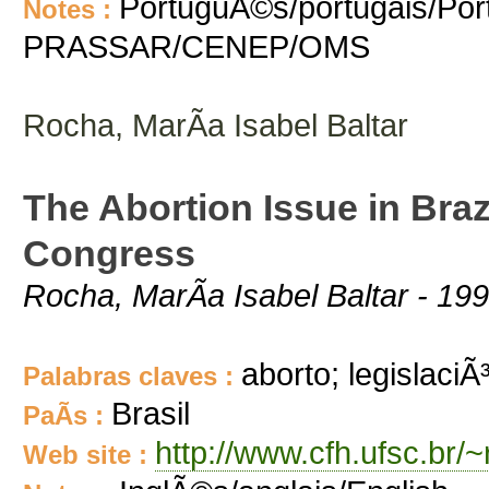
PortuguÃ©s/portugais/Port
Notes :
PRASSAR/CENEP/OMS
Rocha, MarÃ­a Isabel Baltar
The Abortion Issue in Braz
Congress
Rocha, MarÃ­a Isabel Baltar - 19
aborto; legislaciÃ
Palabras claves :
Brasil
PaÃ­s :
http://www.cfh.ufsc.br/~
Web site :