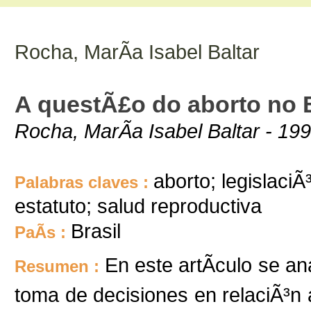
Rocha, MarÃ­a Isabel Baltar
A questÃ£o do aborto no B
Rocha, MarÃ­a Isabel Baltar - 199
aborto; legislaciÃ
Palabras claves :
estatuto; salud reproductiva
Brasil
PaÃ­s :
En este artÃ­culo se an
Resumen :
toma de decisiones en relaciÃ³n 