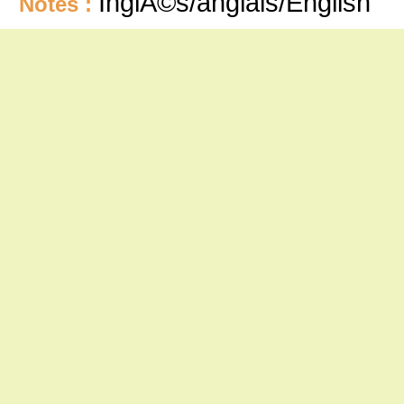
InglÃ©s/anglais/English
Notes :