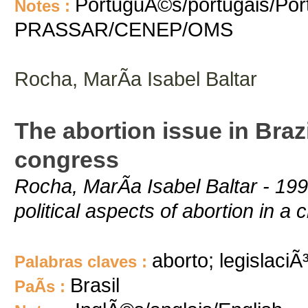
PortuguÃ©s/portugais/Port
Notes :
PRASSAR/CENEP/OMS
Rocha, MarÃ­a Isabel Baltar
The abortion issue in Brazi
congress
Rocha, MarÃ­a Isabel Baltar - 199
political aspects of abortion in a
aborto; legislaciÃ
Palabras claves :
Brasil
PaÃ­s :