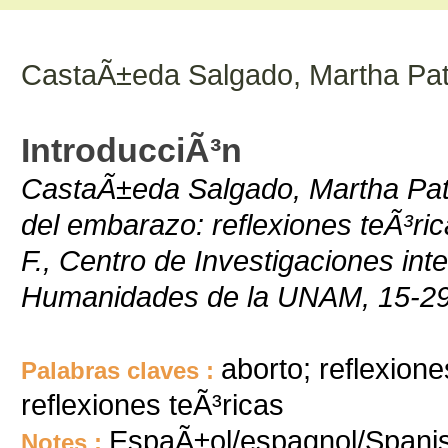
CastaÃ±eda Salgado, Martha Patr
IntroducciÃ³n
CastaÃ±eda Salgado, Martha Patri
del embarazo: reflexiones teÃ³rica
F., Centro de Investigaciones inte
Humanidades de la UNAM, 15-2
aborto; reflexiones
Palabras claves :
reflexiones teÃ³ricas
EspaÃ±ol/espagnol/Spani
Notes :