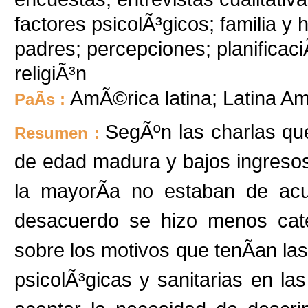
factores psicolÃ³gicos; familia y 
padres; percepciones; planificaciÃ
religiÃ³n
AmÃ©rica latina; Latina Am
PaÃ­s :
SegÃºn las charlas qu
Resumen :
de edad madura y bajos ingresos
la mayorÃ­a no estaban de acu
desacuerdo se hizo menos cate
sobre los motivos que tenÃ­an las
psicolÃ³gicas y sanitarias en l