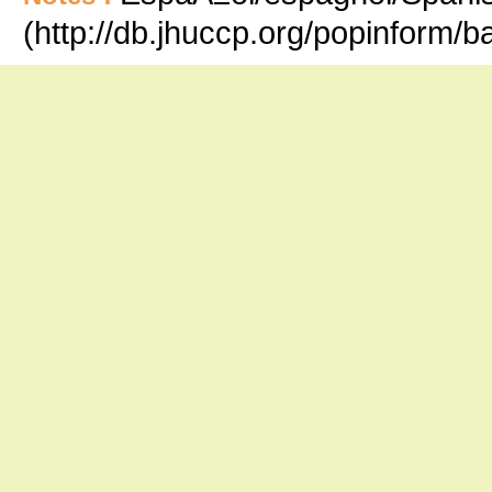
(http://db.jhuccp.org/popinform/b