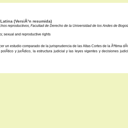
Latina (VersiÃ³n resumida)
chos reproductivos, Facultad de Derecho de la Universidad de los Andes de Bogot
ts; sexual and reproductive rights
cer un estudio comparado de la jurisprudencia de las Altas Cortes de la Ãºltima d
olÃ­tico y jurÃ­dico, la estructura judicial y las leyes vigentes y decisiones ju