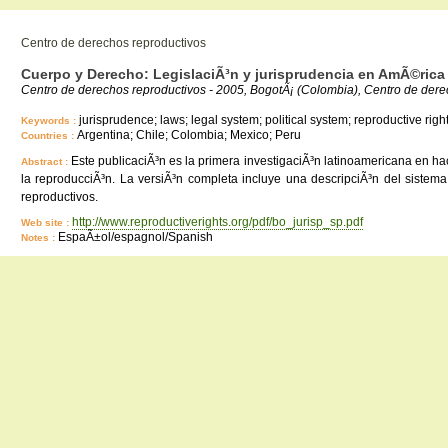
Centro de derechos reproductivos
Cuerpo y Derecho: LegislaciÃ³n y jurisprudencia en AmÃ©rica 
Centro de derechos reproductivos - 2005, BogotÃ¡ (Colombia), Centro de dere
jurisprudence; laws; legal system; political system; reproductive righ
Keywords :
Argentina; Chile; Colombia; Mexico; Peru
Countries :
Este publicaciÃ³n es la primera investigaciÃ³n latinoamericana en ha
Abstract :
la reproducciÃ³n. La versiÃ³n completa incluye una descripciÃ³n del sistema p
reproductivos.
http://www.reproductiverights.org/pdf/bo_jurisp_sp.pdf
Web site :
EspaÃ±ol/espagnol/Spanish
Notes :