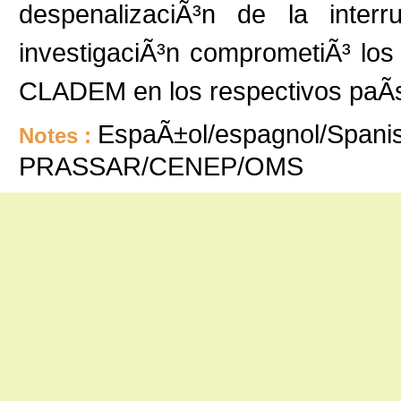
despenalizaciÃ³n de la interr
investigaciÃ³n comprometiÃ³ los
CLADEM en los respectivos paÃ­
EspaÃ±ol/espagnol/Spanis
Notes :
PRASSAR/CENEP/OMS