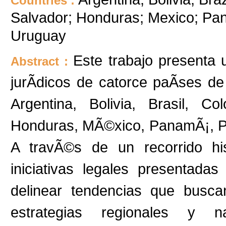
Countries :
Salvador; Honduras; Mexico; Pan
Uruguay
Este trabajo presenta 
Abstract :
jurÃ­dicos de catorce paÃ­ses d
Argentina, Bolivia, Brasil, C
Honduras, MÃ©xico, PanamÃ¡, Pa
A travÃ©s de un recorrido his
iniciativas legales presentada
delinear tendencias que busca
estrategias regionales y n