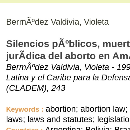
BermÃºdez Valdivia, Violeta
Silencios pÃºblicos, muert
jurÃ­dica del aborto en Am
BermÃºdez Valdivia, Violeta - 1
Latina y el Caribe para la Defen
(CLADEM), 243
abortion; abortion law; 
Keywords :
laws; laws and statutes; legislatio
Argentina; Bolivia; Bra