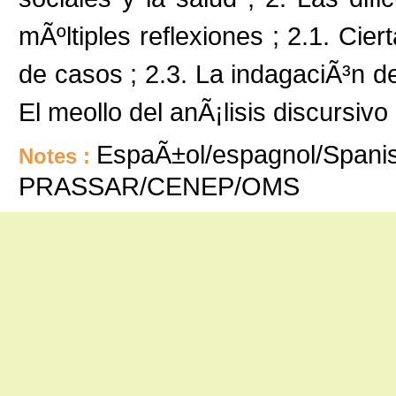
mÃºltiples reflexiones ; 2.1. Cie
de casos ; 2.3. La indagaciÃ³n de
El meollo del anÃ¡lisis discursivo ;
EspaÃ±ol/espagnol/Spanis
Notes :
PRASSAR/CENEP/OMS