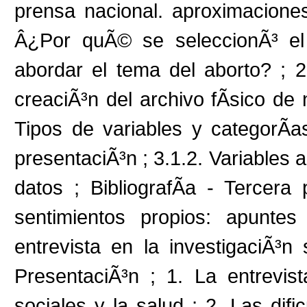
prensa nacional. aproximacione
Â¿Por quÃ© se seleccionÃ³ el 
abordar el tema del aborto? ; 2.
creaciÃ³n del archivo fÃ­sico de n
Tipos de variables y categorÃ­as
presentaciÃ³n ; 3.1.2. Variables a
datos ; BibliografÃ­a - Tercer
sentimientos propios: apunte
entrevista en la investigaciÃ³n
PresentaciÃ³n ; 1. La entrevist
sociales y la salud ; 2. Las dif