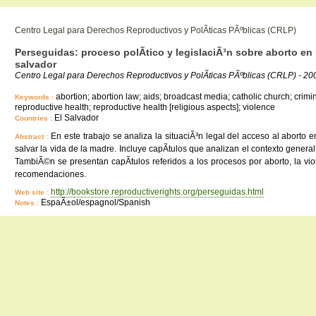
Centro Legal para Derechos Reproductivos y PolÃ­ticas PÃºblicas (CRLP)
Perseguidas: proceso polÃ­tico y legislaciÃ³n sobre aborto en
salvador
Centro Legal para Derechos Reproductivos y PolÃ­ticas PÃºblicas (CRLP) - 2
abortion; abortion law; aids; broadcast media; catholic church; crimin
Keywords :
reproductive health; reproductive health [religious aspects]; violence
El Salvador
Countries :
En este trabajo se analiza la situaciÃ³n legal del acceso al aborto 
Abstract :
salvar la vida de la madre. Incluye capÃ­tulos que analizan el contexto general
TambiÃ©n se presentan capÃ­tulos referidos a los procesos por aborto, la vi
recomendaciones.
http://bookstore.reproductiverights.org/perseguidas.html
Web site :
EspaÃ±ol/espagnol/Spanish
Notes :