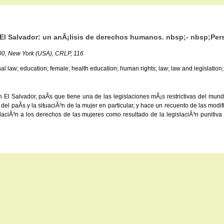
 El Salvador: un anÃ¡lisis de derechos humanos. nbsp;- nbsp;Perse
000, New York (USA), CRLP, 116
al law; education; female; health education; human rights; law; law and legislation; 
en El Salvador, paÃ­s que tiene una de las legislaciones mÃ¡s restrictivas del mun
 del paÃ­s y la situaciÃ³n de la mujer en particular, y hace un recuento de las mod
olaciÃ³n a los derechos de las mujeres como resultado de la legislaciÃ³n punitiv