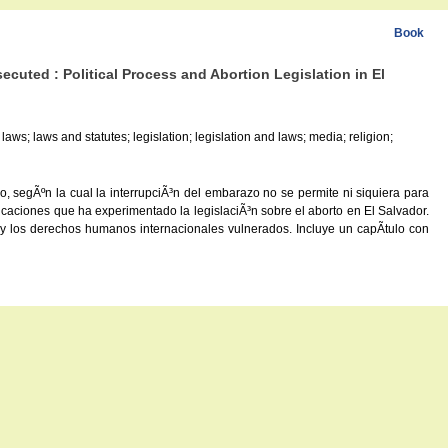
Book
cuted : Political Process and Abortion Legislation in El
laws; laws and statutes; legislation; legislation and laws; media; religion;
do, segÃºn la cual la interrupciÃ³n del embarazo no se permite ni siquiera para
ificaciones que ha experimentado la legislaciÃ³n sobre el aborto en El Salvador.
a y los derechos humanos internacionales vulnerados. Incluye un capÃ­tulo con