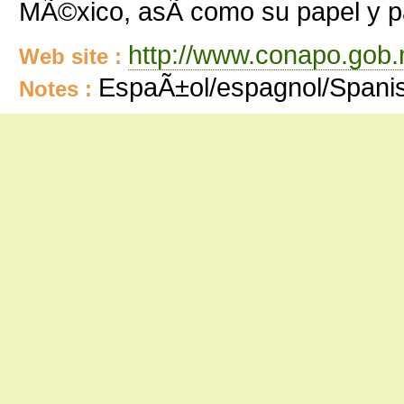
MÃ©xico, asÃ­ como su papel y pa
http://www.conapo.gob.
Web site :
EspaÃ±ol/espagnol/Spani
Notes :