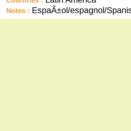
Countries :
EspaÃ±ol/espagnol/Spani
Notes :