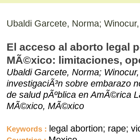
Ubaldi Garcete, Norma; Winocur,
El acceso al aborto legal p
MÃ©xico: limitaciones, op
Ubaldi Garcete, Norma; Winocur, 
investigaciÃ³n sobre embarazo n
de salud pÃºblica en AmÃ©rica La
MÃ©xico, MÃ©xico
legal abortion; rape; vi
Keywords :
Mexico