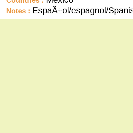
Countries :
EspaÃ±ol/espagnol/Spani
Notes :