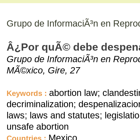
Grupo de InformaciÃ³n en Repro
Â¿Por quÃ© debe despenal
Grupo de InformaciÃ³n en Reprod
MÃ©xico, Gire, 27
abortion law; clandesti
Keywords :
decriminalization; despenalizacion
laws; laws and statutes; legislatio
unsafe abortion
Mexico
Countries :