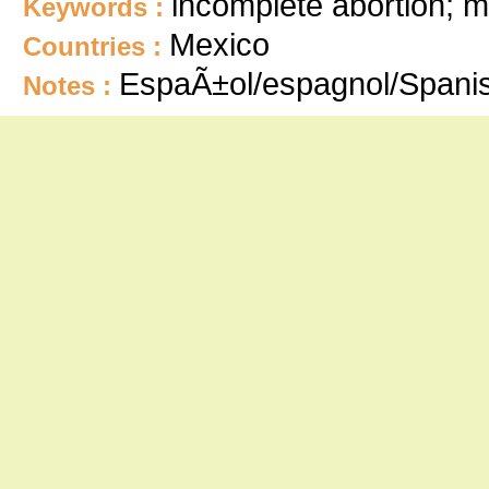
incomplete abortion; m
Keywords :
Mexico
Countries :
EspaÃ±ol/espagnol/Spani
Notes :