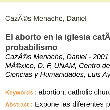
CazÃ©s Menache, Daniel
El aborto en la iglesia catÃ³
probabilismo
CazÃ©s Menache, Daniel - 2001 -
MÃ©xico, D. F, UNAM, Centro de I
Ciencias y Humanidades, Luis A
abortion; catholic churc
Keywords :
Expone las diferentes p
Abstract :