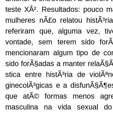
teste XÂ². Resultados: pouco m
mulheres nÃ£o relatou histÃ³ri
referiram que, alguma vez, ti
vontade, sem terem sido for
mencionaram algum tipo de con
sido forÃ§adas a manter relaÃ§Ã
stica entre histÃ³ria de violÃ
ginecolÃ³gicas e a disfunÃ§Ã¶e
que atÃ© formas menos agre
masculina na vida sexual d