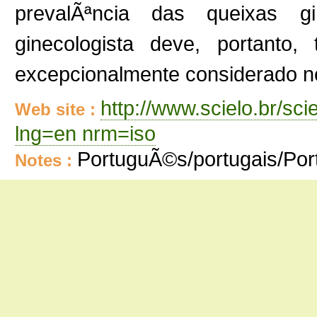
prevalÃªncia das queixas g
ginecologista deve, portanto,
excepcionalmente considerado n
http://www.scielo.br/sc
Web site :
lng=en nrm=iso
PortuguÃ©s/portugais/Po
Notes :