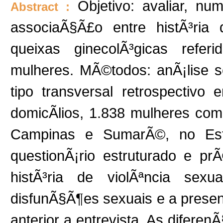
Objetivo: avaliar, nu
Abstract :
associaÃ§Ã£o entre histÃ³ria
queixas ginecolÃ³gicas refe
mulheres. MÃ©todos: anÃ¡lise 
tipo transversal retrospectiv
domicÃ­lios, 1.838 mulheres co
Campinas e SumarÃ©, no Est
questionÃ¡rio estruturado e prÃ
histÃ³ria de violÃªncia sex
disfunÃ§Ã¶es sexuais e a prese
anterior a entrevista. As diferen