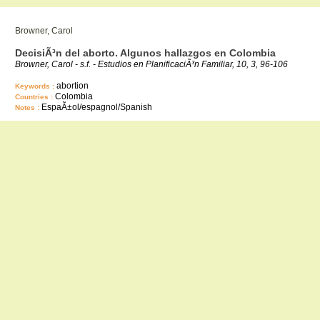
Browner, Carol
DecisiÃ³n del aborto. Algunos hallazgos en Colombia
Browner, Carol - s.f. - Estudios en PlanificaciÃ³n Familiar, 10, 3, 96-106
abortion
Keywords :
Colombia
Countries :
EspaÃ±ol/espagnol/Spanish
Notes :